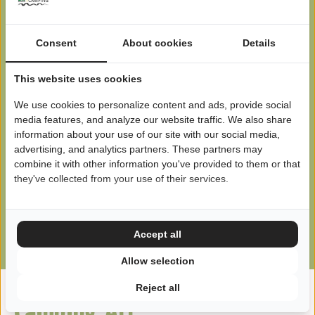
voor uw vakantie!
Consent
About cookies
Details
Geen voorkeur
This website uses cookies
We use cookies to personalize content and ads, provide social
2
personen
media features, and analyze our website traffic. We also share
information about your use of our site with our social media,
advertising, and analytics partners. These partners may
6 augustus - 9 augustus
combine it with other information you've provided to them or that
they've collected from your use of their services.
Zoeken
Accept all
Allow selection
Reject all
Camping Alf