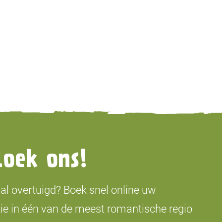
zoek ons!
 al overtuigd? Boek snel online uw
ie in één van de meest romantische regio