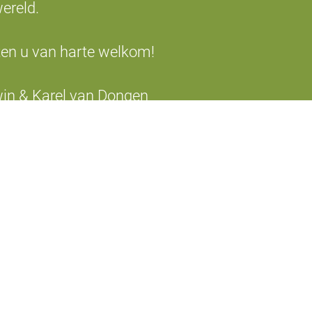
wereld.
ten u van harte welkom!
in & Karel van Dongen
sbacherstraße 155
41 Traben-Trarbach
 6541 3111
o@moselcampingplatz.de