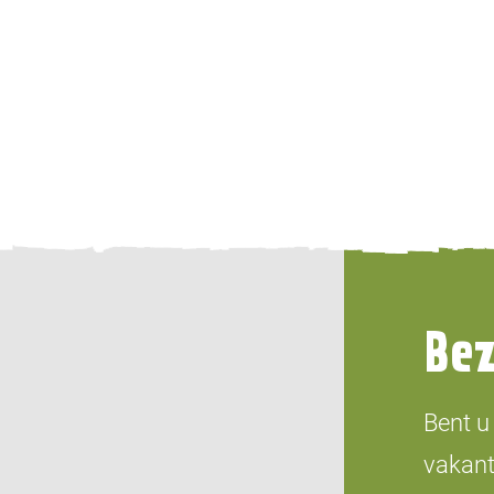
Be
Bent u
vakant