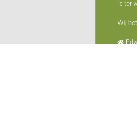
´s ter 
Wij he
Edw
Ris
568
+49
inf