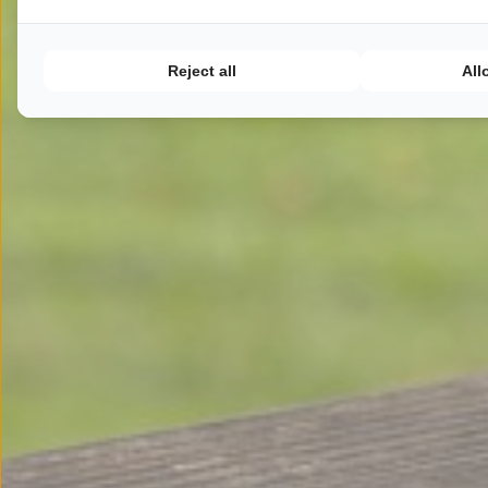
Reject all
All