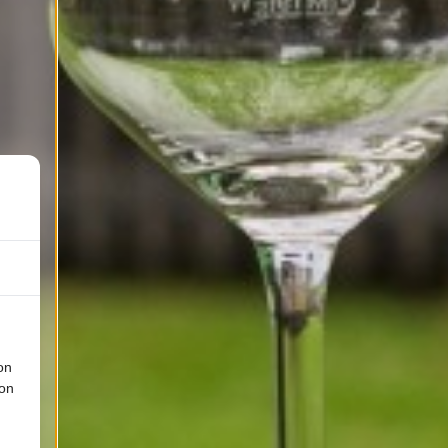
on
ion