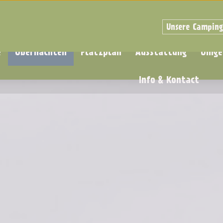
Unsere Campin
e
Übernachten
Platzplan
Ausstattung
Umge
Info & Kontact