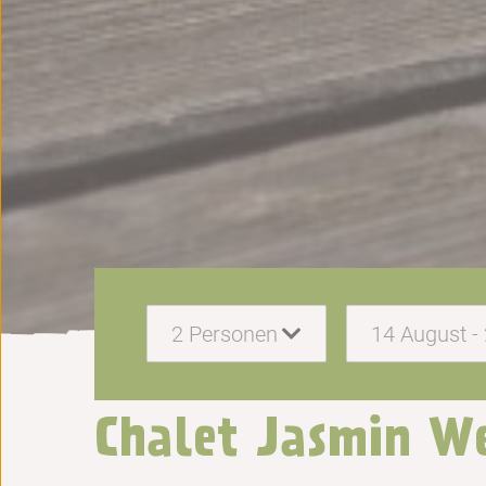
2
Personen
14 August -
Chalet Jasmin W