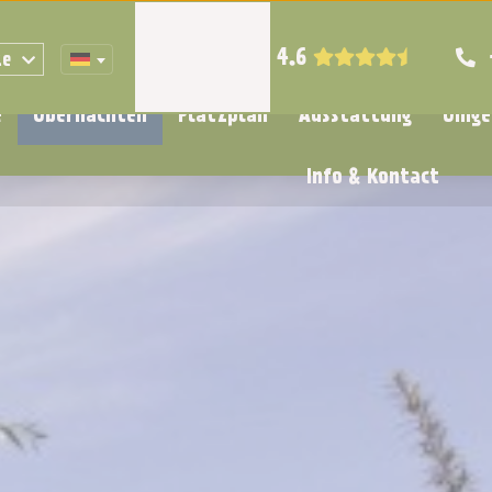
4.6
ze
e
Übernachten
Platzplan
Ausstattung
Umge
Info & Kontact