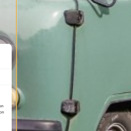
on
ion