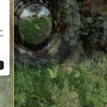
on
ion