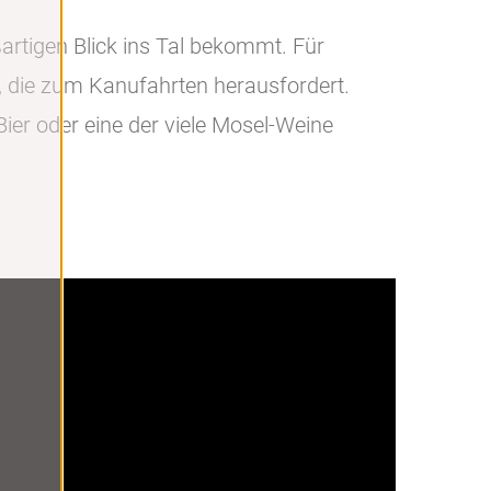
rtigen Blick ins Tal bekommt. Für
l, die zum Kanufahrten herausfordert.
ier oder eine der viele Mosel-Weine