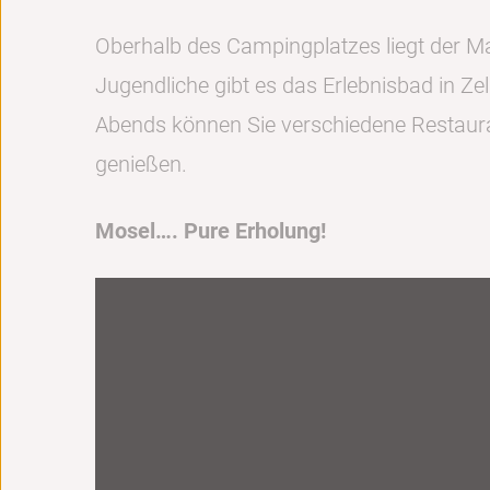
Oberhalb des Campingplatzes liegt der M
Jugendliche gibt es das Erlebnisbad in Ze
Abends können Sie verschiedene Restauran
genießen.
Mosel…. Pure Erholung!