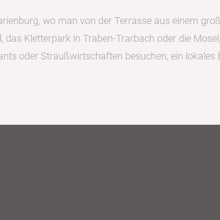
arienburg, wo man von der Terrasse aus einem großa
ll, das Kletterpark in Traben-Trarbach oder die Mose
ts oder Straußwirtschaften besuchen, ein lokales B